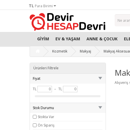
TL
Para Birimi
GIYIM
EV & YAŞAM
ANNE & ÇOCUK
EL
Kozmetik
Makyaj
Makyaj Aksesuar
Ürünleri Filtrele
Mak
Fiyat
Alışveriş
TL
–
TL
Stok Durumu
Stokta Var
Ön Sipariş