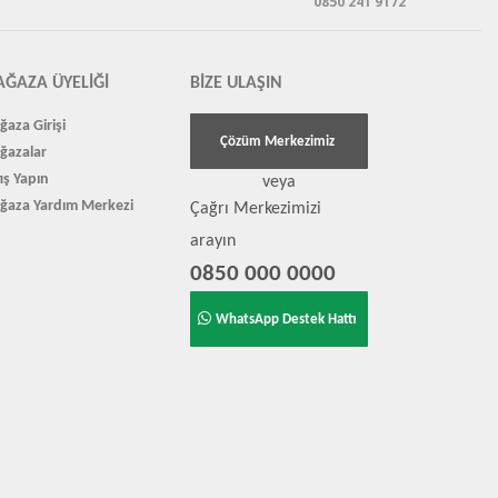
0850 241 9172
ĞAZA ÜYELIĞI
BIZE ULAŞIN
aza Girişi
Çözüm Merkezimiz
ğazalar
ış Yapın
veya
ğaza Yardım Merkezi
Çağrı Merkezimizi
arayın
0850 000 0000
WhatsApp Destek Hattı