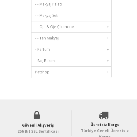
- - Makyaj Paleti
- - Makyaj Seti
- - Oje & Oje Çıkarıcılar
+
- - Ten Makyajı
+
- Parfüm
+
- Saç Bakımı
+
Petshop
+
Ücretsiz Kargo
Güvenli Alışveriş
Türkiye Geneli Ücrertsiz
256 Bit SSL Sertifikası
Kargo