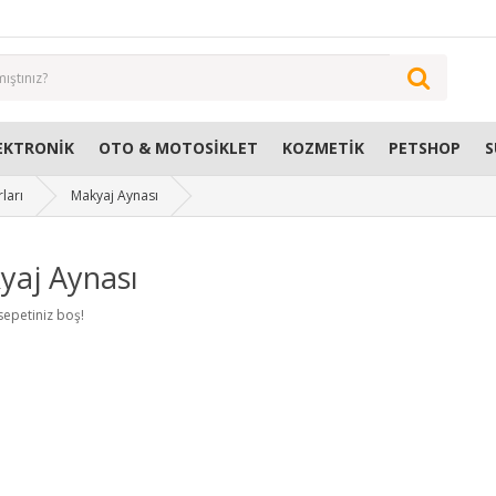
EKTRONIK
OTO & MOTOSIKLET
KOZMETIK
PETSHOP
S
ları
Makyaj Aynası
yaj Aynası
 sepetiniz boş!