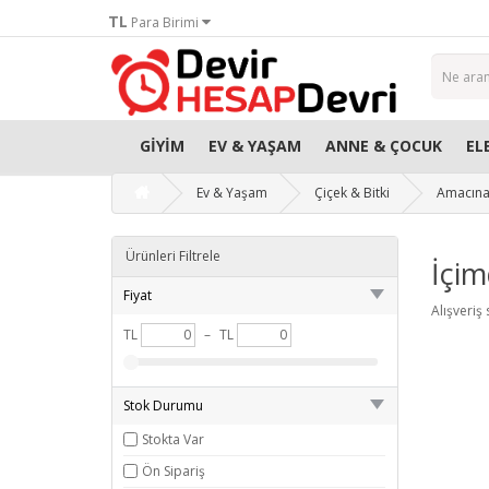
TL
Para Birimi
GIYIM
EV & YAŞAM
ANNE & ÇOCUK
EL
Ev & Yaşam
Çiçek & Bitki
Amacına
Ürünleri Filtrele
İçim
Fiyat
Alışveriş
TL
–
TL
Stok Durumu
Stokta Var
Ön Sipariş