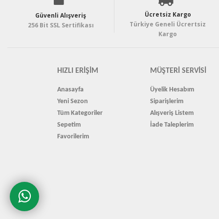
Ücretsiz Kargo
Güvenli Alışveriş
Türkiye Geneli Ücrertsiz
256 Bit SSL Sertifikası
Kargo
HIZLI ERIŞIM
MÜŞTERI SERVISI
Anasayfa
Üyelik Hesabım
Yeni Sezon
Siparişlerim
Tüm Kategoriler
Alışveriş Listem
Sepetim
İade Taleplerim
Favorilerim