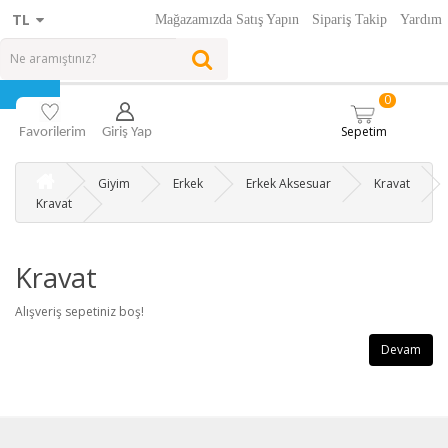
TL
Mağazamızda Satış Yapın
Sipariş Takip
Yardım
0
Sepetim
Favorilerim
Giriş Yap
Giyim
Erkek
Erkek Aksesuar
Kravat
Kravat
Kravat
Alışveriş sepetiniz boş!
Devam