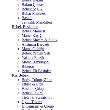
Bebek Bakım
Bakım Çantası
Bebek Sağlık
Buhar Makinesi
Baskül
Temizlik Mendilleri
Bebek Beslenme
Bebek Maması
Mama Kaşığı
Bebek Matara & Suluk
Alıştırma Bardağı
Mama Önlüğü
Bebek Yemek Seti
Yalancı Emzik
Mama Hazırlayıcı
Biberon
Bebek Ek Besinler
Kız Bebek
Body, Tulum, Zıbın
Elbise & Etek
Hastane Çıkışı
Bebek Takımı
Tişört & Sweatshirt
Uyku Takımı
İç Çamaşırı & Çorap