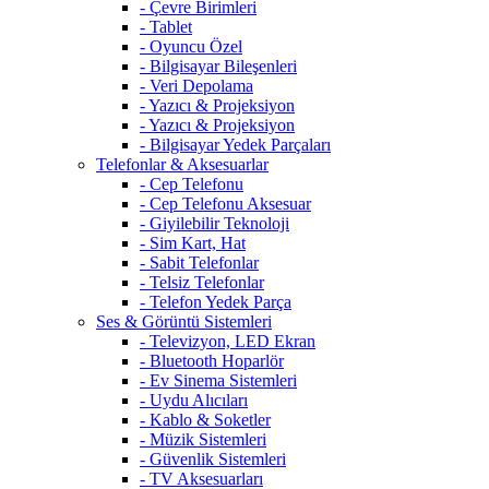
- Çevre Birimleri
- Tablet
- Oyuncu Özel
- Bilgisayar Bileşenleri
- Veri Depolama
- Yazıcı & Projeksiyon
- Yazıcı & Projeksiyon
- Bilgisayar Yedek Parçaları
Telefonlar & Aksesuarlar
- Cep Telefonu
- Cep Telefonu Aksesuar
- Giyilebilir Teknoloji
- Sim Kart, Hat
- Sabit Telefonlar
- Telsiz Telefonlar
- Telefon Yedek Parça
Ses & Görüntü Sistemleri
- Televizyon, LED Ekran
- Bluetooth Hoparlör
- Ev Sinema Sistemleri
- Uydu Alıcıları
- Kablo & Soketler
- Müzik Sistemleri
- Güvenlik Sistemleri
- TV Aksesuarları