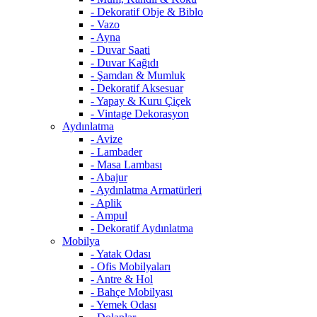
- Dekoratif Obje & Biblo
- Vazo
- Ayna
- Duvar Saati
- Duvar Kağıdı
- Şamdan & Mumluk
- Dekoratif Aksesuar
- Yapay & Kuru Çiçek
- Vintage Dekorasyon
Aydınlatma
- Avize
- Lambader
- Masa Lambası
- Abajur
- Aydınlatma Armatürleri
- Aplik
- Ampul
- Dekoratif Aydınlatma
Mobilya
- Yatak Odası
- Ofis Mobilyaları
- Antre & Hol
- Bahçe Mobilyası
- Yemek Odası