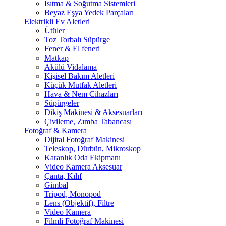
Isıtma & Soğutma Sistemleri
Beyaz Eşya Yedek Parçaları
Elektrikli Ev Aletleri
Ütüler
Toz Torbalı Süpürge
Fener & El feneri
Matkap
Akülü Vidalama
Kişisel Bakım Aletleri
Küçük Mutfak Aletleri
Hava & Nem Cihazları
Süpürgeler
Dikiş Makinesi & Aksesuarları
Çivileme, Zımba Tabancası
Fotoğraf & Kamera
Dijital Fotoğraf Makinesi
Teleskop, Dürbün, Mikroskop
Karanlık Oda Ekipmanı
Video Kamera Aksesuar
Çanta, Kılıf
Gimbal
Tripod, Monopod
Lens (Objektif), Filtre
Video Kamera
Filmli Fotoğraf Makinesi