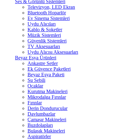
Ses & Görüntü Sistemleri
Televizyon, LED Ekran
Bluetooth Hoparlör
Ev Sinema Sistemleri
Uydu Alıcıları
Kablo & Soketler
Müzik Sistemleri
Güvenlik Sistemleri
TV Aksesuarları
Uydu Alıcısı Aksesuarları
Beyaz Eşya Ürünleri
Ankastre Setler
Ek Güvence Paketleri
Beyaz Eşya Paketi
Su Sebili
Ocaklar
Kurutma Makineleri
Mikrodalga Fırınlar
Fırınlar
Derin Dondurucular
Davlumbazlar
Çamaşır Makineleri
Buzdolapları
Bulaşık Makineleri
Aspiratörler