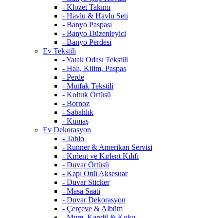
- Klozet Takımı
- Havlu & Havlu Seti
- Banyo Paspası
- Banyo Düzenleyici
- Banyo Perdesi
Ev Tekstili
- Yatak Odası Tekstili
- Halı, Kilim, Paspas
- Perde
- Mutfak Tekstili
- Koltuk Örtüsü
- Bornoz
- Sabahlık
- Kumaş
Ev Dekorasyon
- Tablo
- Runner & Amerikan Servisi
- Kırlent ve Kırlent Kılıfı
- Duvar Örtüsü
- Kapı Önü Aksesuar
- Duvar Sticker
- Masa Saati
- Duvar Dekorasyon
- Çerçeve & Albüm
- Mum, Kandil & Koku