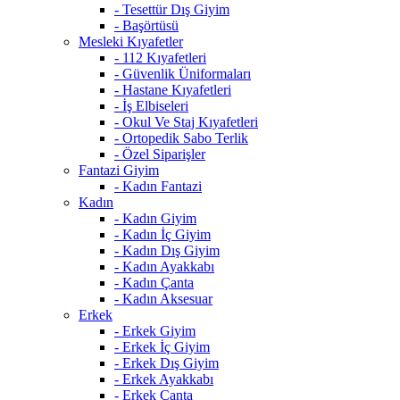
- Tesettür Dış Giyim
- Başörtüsü
Mesleki Kıyafetler
- 112 Kıyafetleri
- Güvenlik Üniformaları
- Hastane Kıyafetleri
- İş Elbiseleri
- Okul Ve Staj Kıyafetleri
- Ortopedik Sabo Terlik
- Özel Siparişler
Fantazi Giyim
- Kadın Fantazi
Kadın
- Kadın Giyim
- Kadın İç Giyim
- Kadın Dış Giyim
- Kadın Ayakkabı
- Kadın Çanta
- Kadın Aksesuar
Erkek
- Erkek Giyim
- Erkek İç Giyim
- Erkek Dış Giyim
- Erkek Ayakkabı
- Erkek Çanta