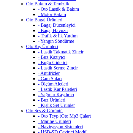
Oto Bakım & Temizlik
- Oto Lastik & Bakım
- Motor Bakım
Oto Bagaj Ürünleri
- Bagaj Düzenleyici
- Bagaj Havuzu
- Trafik & İlk Yardım
- Yangın Söndürme
Oto Kış Ürünleri
- Lastik Takmatik Zincir
- Buz Kazıyıcı
- Buğu Giderici
- Lastik Serme Zincir
- Antifrizler
- Cam Suları
- Ölçüm Aletleri
- Lastik Kar Paletleri
- Yağmur Kaydırıcı
- Buz Ürünleri
- Kışlık Set Ürünler
Oto Ses & Görüntü
- Oto Teyp (Oto Mp3 Çalar)
- Marine Ürünleri
- Navigasyon Sistemleri
- USB-SD Çevirici Modül