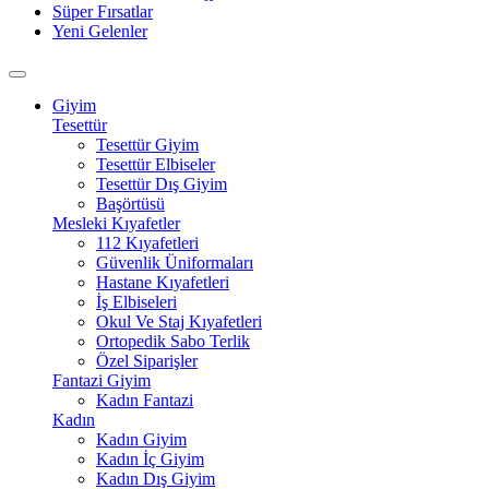
Süper Fırsatlar
Yeni Gelenler
Giyim
Tesettür
Tesettür Giyim
Tesettür Elbiseler
Tesettür Dış Giyim
Başörtüsü
Mesleki Kıyafetler
112 Kıyafetleri
Güvenlik Üniformaları
Hastane Kıyafetleri
İş Elbiseleri
Okul Ve Staj Kıyafetleri
Ortopedik Sabo Terlik
Özel Siparişler
Fantazi Giyim
Kadın Fantazi
Kadın
Kadın Giyim
Kadın İç Giyim
Kadın Dış Giyim