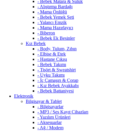
- Bebek Matara & Suluk
- Alıştırma Bardağı
- Mama Önlüğü
- Bebek Yemek Seti
- Yalancı Emzik
- Mama Hazırlayıcı
- Biberon
- Bebek Ek Besinler
Kız Bebek
- Body, Tulum, Zıbın
- Elbise & Etek
- Hastane Çıkışı
- Bebek Takımı
- Tişört & Sweatshirt
- Uyku Takımı
- İç Çamaşırı & Çorap
- Kız Bebek Ayakkabı
- Bebek Battaniyesi
Elektronik
Bilgisayar & Tablet
- Bilgisayarlar
- MP3 / Ses Kayıt Cihazları
- Yazılım Ürünleri
- Aksesuarlar
- Ağ / Modem