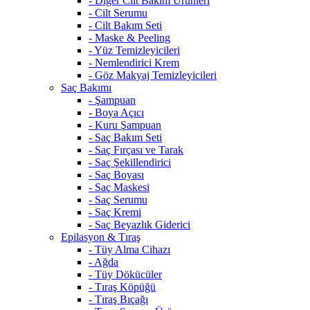
- Diğer Cilt Bakım Ürünleri
- Cilt Serumu
- Cilt Bakım Seti
- Maske & Peeling
- Yüz Temizleyicileri
- Nemlendirici Krem
- Göz Makyaj Temizleyicileri
Saç Bakımı
- Şampuan
- Boya Açıcı
- Kuru Şampuan
- Saç Bakım Seti
- Saç Fırçası ve Tarak
- Saç Şekillendirici
- Saç Boyası
- Saç Maskesi
- Saç Serumu
- Saç Kremi
- Saç Beyazlık Giderici
Epilasyon & Tıraş
- Tüy Alma Cihazı
- Ağda
- Tüy Dökücüler
- Tıraş Köpüğü
- Tıraş Bıçağı