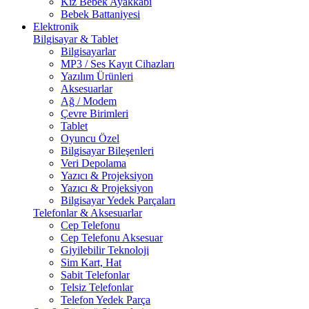
Kız Bebek Ayakkabı
Bebek Battaniyesi
Elektronik
Bilgisayar & Tablet
Bilgisayarlar
MP3 / Ses Kayıt Cihazları
Yazılım Ürünleri
Aksesuarlar
Ağ / Modem
Çevre Birimleri
Tablet
Oyuncu Özel
Bilgisayar Bileşenleri
Veri Depolama
Yazıcı & Projeksiyon
Yazıcı & Projeksiyon
Bilgisayar Yedek Parçaları
Telefonlar & Aksesuarlar
Cep Telefonu
Cep Telefonu Aksesuar
Giyilebilir Teknoloji
Sim Kart, Hat
Sabit Telefonlar
Telsiz Telefonlar
Telefon Yedek Parça