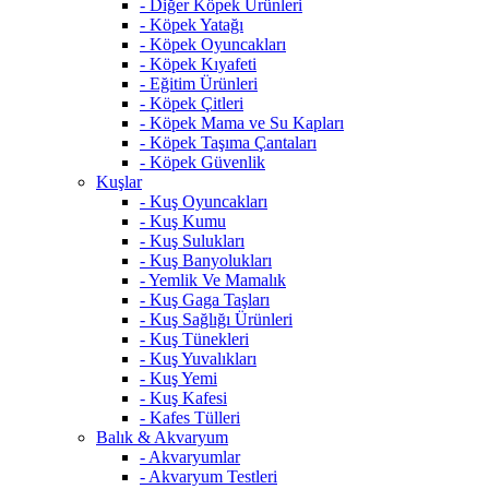
- Diğer Köpek Ürünleri
- Köpek Yatağı
- Köpek Oyuncakları
- Köpek Kıyafeti
- Eğitim Ürünleri
- Köpek Çitleri
- Köpek Mama ve Su Kapları
- Köpek Taşıma Çantaları
- Köpek Güvenlik
Kuşlar
- Kuş Oyuncakları
- Kuş Kumu
- Kuş Sulukları
- Kuş Banyolukları
- Yemlik Ve Mamalık
- Kuş Gaga Taşları
- Kuş Sağlığı Ürünleri
- Kuş Tünekleri
- Kuş Yuvalıkları
- Kuş Yemi
- Kuş Kafesi
- Kafes Tülleri
Balık & Akvaryum
- Akvaryumlar
- Akvaryum Testleri