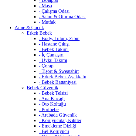
- Dolaplar
- Masa
- Çalışma Odası
- Salon & Oturma Odası
- Mutfak
Anne & Çocuk
Erkek Bebek
- Body, Tulum, Zıbın
- Hastane Çıkışı
- Bebek Takımı
- İç Çamaşırı
- Uyku Takımı
- Çorap
- Tişört & Sweatshirt
- Erkek Bebek Ayakkabı
- Bebek Battaniyesi
Bebek Güvenlik
- Bebek Telsizi
- Ana Kucağı
- Oto Koltuğu
- Portbebe
- Arabada Güvenlik
- Koruyucular, Kilitler
- Emekleme Dizliği
- Bel Koruyucu