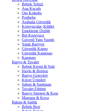
Bebek Telsizi
Ana Kucağı
Oto Koltuğu
Portbebe
Arabada Güvenlik
Koruyucular, Kilitler
Emekleme Dizliği
Bel Koruyucu
Güvenli Yatış Yastığı
Yatak Bariyeri
Güvenlik Kapısı
Güvenlik Kamerası
Kanguru
Banyo & Tuvalet
Bebek Kremi & Yağı
Havlu & Bornoz
Banyo Gereçleri
Küvet Ürünleri
Sabun & Şampuan
Tuvalet Eğitimi
Banyo Süngeri & Kese
Maşrapa & Kova
Bakım & Sağlık
Bebek Bezi