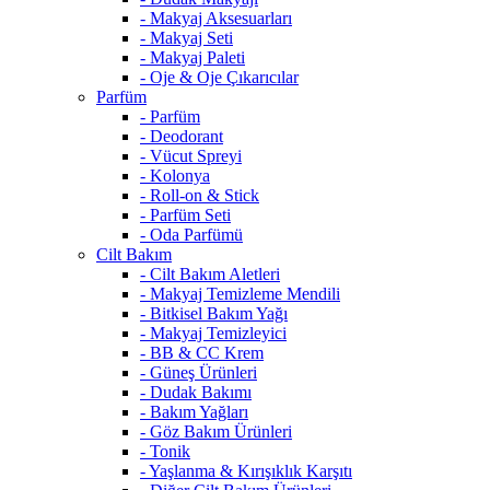
- Makyaj Aksesuarları
- Makyaj Seti
- Makyaj Paleti
- Oje & Oje Çıkarıcılar
Parfüm
- Parfüm
- Deodorant
- Vücut Spreyi
- Kolonya
- Roll-on & Stick
- Parfüm Seti
- Oda Parfümü
Cilt Bakım
- Cilt Bakım Aletleri
- Makyaj Temizleme Mendili
- Bitkisel Bakım Yağı
- Makyaj Temizleyici
- BB & CC Krem
- Güneş Ürünleri
- Dudak Bakımı
- Bakım Yağları
- Göz Bakım Ürünleri
- Tonik
- Yaşlanma & Kırışıklık Karşıtı