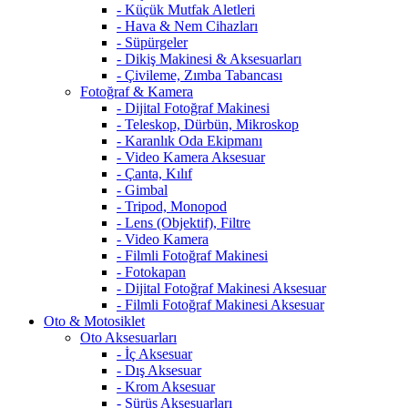
- Küçük Mutfak Aletleri
- Hava & Nem Cihazları
- Süpürgeler
- Dikiş Makinesi & Aksesuarları
- Çivileme, Zımba Tabancası
Fotoğraf & Kamera
- Dijital Fotoğraf Makinesi
- Teleskop, Dürbün, Mikroskop
- Karanlık Oda Ekipmanı
- Video Kamera Aksesuar
- Çanta, Kılıf
- Gimbal
- Tripod, Monopod
- Lens (Objektif), Filtre
- Video Kamera
- Filmli Fotoğraf Makinesi
- Fotokapan
- Dijital Fotoğraf Makinesi Aksesuar
- Filmli Fotoğraf Makinesi Aksesuar
Oto & Motosiklet
Oto Aksesuarları
- İç Aksesuar
- Dış Aksesuar
- Krom Aksesuar
- Sürüş Aksesuarları