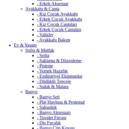
- Erkek Aksesuar
Ayakkabı & Çanta
- Kız Çocuk Ayakkabı
- Erkek Çocuk Ayakkabı
- Kız Çocuk Çantaları
- Erkek Çocuk Çantaları
- Valizler
- Ayakkabı Bakım
Ev & Yaşam
Sofra & Mutfak
- Sofra
- Saklama & Düzenleme
- Pişirme
- Yemek Hazırlık
- Endüstriyel Ekipmanlar
- Düdüklü Tencere
- Suluk & Matara
Banyo
- Banyo Seti
- Plaj Havlusu & Peştemal
- Sabunluk
- Banyo Aksesuarı
- Tuvalet Fırçası
- Diş Fırçalık
- Banyo Çöp Kovası