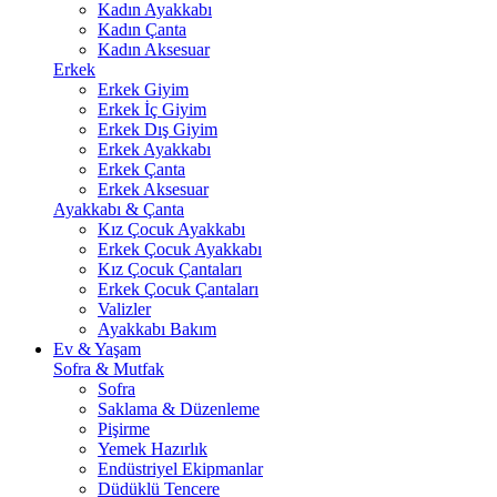
Kadın Ayakkabı
Kadın Çanta
Kadın Aksesuar
Erkek
Erkek Giyim
Erkek İç Giyim
Erkek Dış Giyim
Erkek Ayakkabı
Erkek Çanta
Erkek Aksesuar
Ayakkabı & Çanta
Kız Çocuk Ayakkabı
Erkek Çocuk Ayakkabı
Kız Çocuk Çantaları
Erkek Çocuk Çantaları
Valizler
Ayakkabı Bakım
Ev & Yaşam
Sofra & Mutfak
Sofra
Saklama & Düzenleme
Pişirme
Yemek Hazırlık
Endüstriyel Ekipmanlar
Düdüklü Tencere