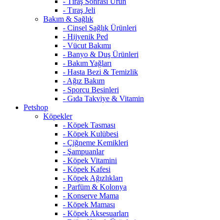
- Tıraş Sonrası Ürün
- Tıraş Jeli
Bakım & Sağlık
- Cinsel Sağlık Ürünleri
- Hijyenik Ped
- Vücut Bakımı
- Banyo & Duş Ürünleri
- Bakım Yağları
- Hasta Bezi & Temizlik
- Ağız Bakım
- Sporcu Besinleri
- Gıda Takviye & Vitamin
Petshop
Köpekler
- Köpek Tasması
- Köpek Kulübesi
- Çiğneme Kemikleri
- Şampuanlar
- Köpek Vitamini
- Köpek Kafesi
- Köpek Ağızlıkları
- Parfüm & Kolonya
- Konserve Mama
- Köpek Maması
- Köpek Aksesuarları