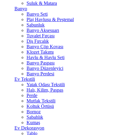
Suluk & Matara
Banyo
Banyo Seti
Plaj Havlusu & Peştemal
Sabunluk
Banyo Aksesuarı
Tuvalet Fırçası
Diş Fırçalık
Banyo Çöp Kovası
Klozet Takımı
Havlu & Havlu Seti
Banyo Paspası
Banyo Düzenleyici
Banyo Perdesi
Ev Tekstili
Yatak Odası Tekstili
Halı, Kilim, Paspas
Perde
Mutfak Tekstili
Koltuk Örtüsü
Bornoz
Sabahlık
Kumaş
Ev Dekorasyon
Tablo