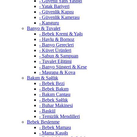
- Güvenli Yatış Yastığı
- Yatak Bariyeri
- Güvenlik Kapısı
- Güvenlik Kamerası
- Kanguru
Banyo & Tuvalet
- Bebek Kremi & Yağı
- Havlu & Bornoz
- Banyo Gereçleri
- Küvet Ürünleri
- Sabun & Şampuan
- Tuvalet Eğitimi
- Banyo Süngeri & Kese
- Maşrapa & Kova
Bakım & Sağlık
- Bebek Bezi
- Bebek Bakım
- Bakım Çantası
- Bebek Sağlık
- Buhar Makinesi
- Baskül
- Temizlik Mendilleri
Bebek Beslenme
- Bebek Maması
- Mama Kaşığı