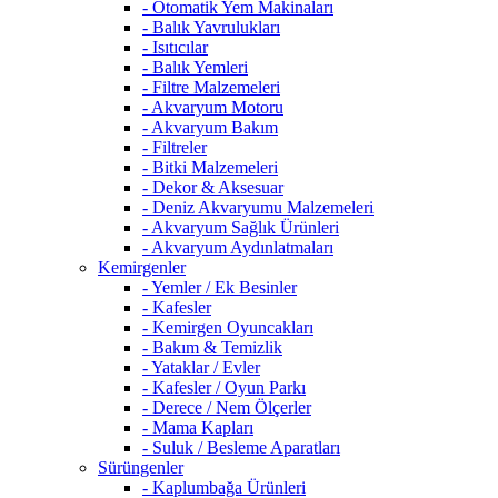
- Otomatik Yem Makinaları
- Balık Yavrulukları
- Isıtıcılar
- Balık Yemleri
- Filtre Malzemeleri
- Akvaryum Motoru
- Akvaryum Bakım
- Filtreler
- Bitki Malzemeleri
- Dekor & Aksesuar
- Deniz Akvaryumu Malzemeleri
- Akvaryum Sağlık Ürünleri
- Akvaryum Aydınlatmaları
Kemirgenler
- Yemler / Ek Besinler
- Kafesler
- Kemirgen Oyuncakları
- Bakım & Temizlik
- Yataklar / Evler
- Kafesler / Oyun Parkı
- Derece / Nem Ölçerler
- Mama Kapları
- Suluk / Besleme Aparatları
Sürüngenler
- Kaplumbağa Ürünleri