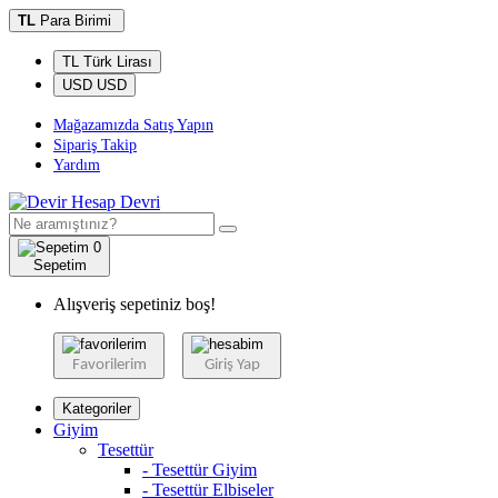
TL
Para Birimi
TL Türk Lirası
USD USD
Mağazamızda Satış Yapın
Sipariş Takip
Yardım
0
Sepetim
Alışveriş sepetiniz boş!
Favorilerim
Giriş Yap
Kategoriler
Giyim
Tesettür
- Tesettür Giyim
- Tesettür Elbiseler