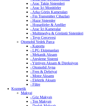
- Araç Takip Sistemleri
- Araç İçi Monitörler
- Arka Görüş Kameraları
- Fm Transmitter Cihazları
- Hazır Sistemler
- Hoparlörler & Amfiler
- Araç İçi Kameralar
- Multimedya & Görüntü Sistemleri
- Teyp Çerçevesi
Otomobil Yedek Parça
- Kaporta
- LPG Ekipmanları
- Mekanik Aksam
- Ateşleme Sistemi
- Yürüyen Aksam & Direksiyon
- Otomobil Ayna
- Fren & Debriyaj
- Motor Aksamı
- Elektrik Aksam
- Filtre
Kozmetik
Makyaj
- Göz Makyajı
- Ten Makyajı
- Dudak Makyajı