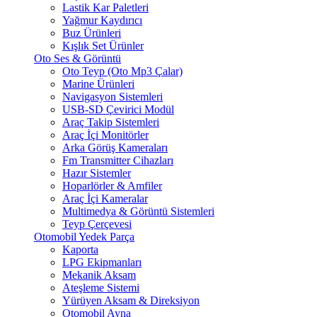
Lastik Kar Paletleri
Yağmur Kaydırıcı
Buz Ürünleri
Kışlık Set Ürünler
Oto Ses & Görüntü
Oto Teyp (Oto Mp3 Çalar)
Marine Ürünleri
Navigasyon Sistemleri
USB-SD Çevirici Modül
Araç Takip Sistemleri
Araç İçi Monitörler
Arka Görüş Kameraları
Fm Transmitter Cihazları
Hazır Sistemler
Hoparlörler & Amfiler
Araç İçi Kameralar
Multimedya & Görüntü Sistemleri
Teyp Çerçevesi
Otomobil Yedek Parça
Kaporta
LPG Ekipmanları
Mekanik Aksam
Ateşleme Sistemi
Yürüyen Aksam & Direksiyon
Otomobil Ayna