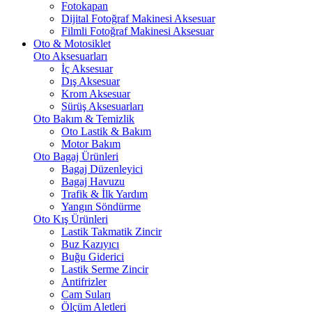
Fotokapan
Dijital Fotoğraf Makinesi Aksesuar
Filmli Fotoğraf Makinesi Aksesuar
Oto & Motosiklet
Oto Aksesuarları
İç Aksesuar
Dış Aksesuar
Krom Aksesuar
Sürüş Aksesuarları
Oto Bakım & Temizlik
Oto Lastik & Bakım
Motor Bakım
Oto Bagaj Ürünleri
Bagaj Düzenleyici
Bagaj Havuzu
Trafik & İlk Yardım
Yangın Söndürme
Oto Kış Ürünleri
Lastik Takmatik Zincir
Buz Kazıyıcı
Buğu Giderici
Lastik Serme Zincir
Antifrizler
Cam Suları
Ölçüm Aletleri