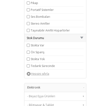
Pikap
Portatif Sistemler
Ses Bombaları
Stereo Amfiler
Taşınabilir Amfili Hoparlörler
Stok Durumu
Stokta Var
Ön Sipariş
Stokta Yok
Tedarik Sürecinde
Elektronik
-
- Beyaz Eşya Ürünleri
+
- Bilgisayar & Tablet
+