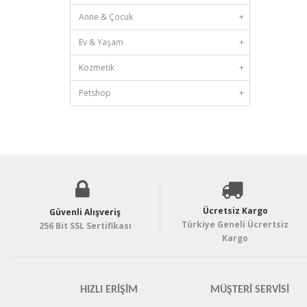
Anne & Çocuk
+
Ev & Yaşam
+
Kozmetik
+
Petshop
+
Ücretsiz Kargo
Güvenli Alışveriş
Türkiye Geneli Ücrertsiz
256 Bit SSL Sertifikası
Kargo
HIZLI ERIŞIM
MÜŞTERI SERVISI