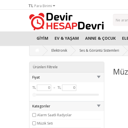
TL
Para Birimi
GIYIM
EV & YAŞAM
ANNE & ÇOCUK
EL
Elektronik
Ses & Görüntü Sistemleri
Ürünleri Filtrele
Müzi
Fiyat
TL
–
TL
Kategoriler
Alarm Saatli Radyolar
Müzik Seti