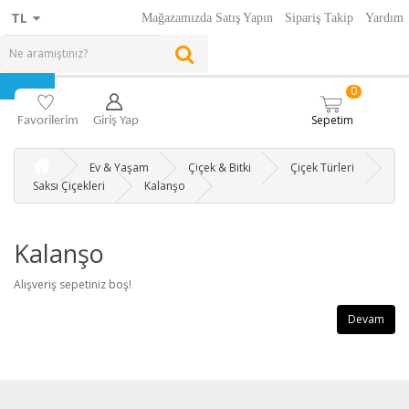
TL
Mağazamızda Satış Yapın
Sipariş Takip
Yardım
0
Sepetim
Favorilerim
Giriş Yap
Ev & Yaşam
Çiçek & Bitki
Çiçek Türleri
Saksı Çiçekleri
Kalanşo
Kalanşo
Alışveriş sepetiniz boş!
Devam